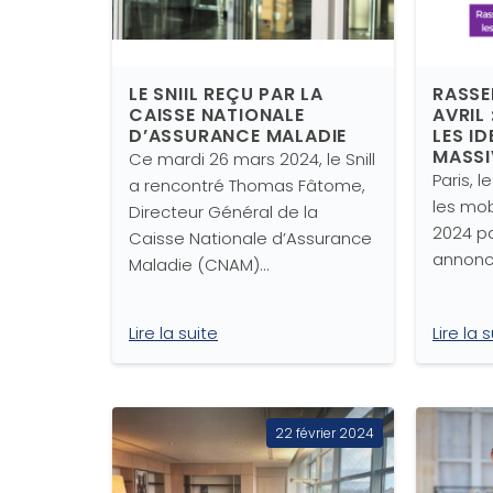
LE SNIIL REÇU PAR LA
RASSE
CAISSE NATIONALE
AVRIL 
D’ASSURANCE MALADIE
LES ID
MASSI
Ce mardi 26 mars 2024, le Snill
Paris, 
a rencontré Thomas Fâtome,
les mob
Directeur Général de la
2024 pa
Caisse Nationale d’Assurance
annonc
Maladie (CNAM)…
Lire la suite
Lire la 
22 février 2024