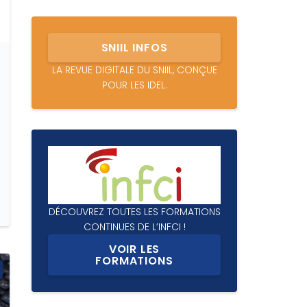
SNIIL INFOS
LA REVUE DIGITALE DU SNIIL, CONÇUE
POUR LES IDEL.
DÉCOUVREZ TOUTES LES FORMATIONS
CONTINUES DE L’INFCI !
VOIR LES
FORMATIONS