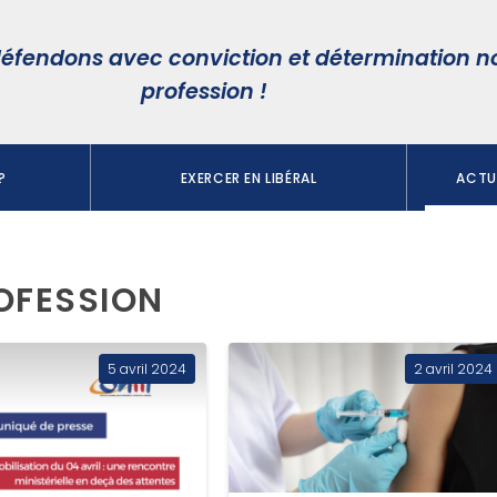
éfendons avec conviction et détermination n
profession !
?
EXERCER EN LIBÉRAL
ACTUA
ROFESSION
5 avril 2024
2 avril 2024