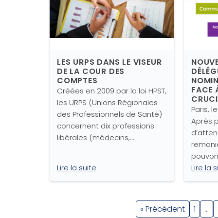
LES URPS DANS LE VISEUR
NOUVE
DE LA COUR DES
DÉLÉG
COMPTES
NOMIN
FACE 
Créées en 2009 par la loi HPST,
CRUC
les URPS (Unions Régionales
Paris, l
des Professionnels de Santé)
Après 
concernent dix professions
d’attent
libérales (médecins,…
remani
pouvons
Lire la suite
Lire la 
« Précédent
1
…