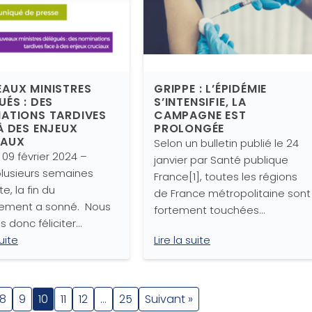
AUX MINISTRES
GRIPPE : L’ÉPIDÉMIE
UÉS : DES
S’INTENSIFIE, LA
ATIONS TARDIVES
CAMPAGNE EST
À DES ENJEUX
PROLONGÉE
IAUX
Selon un bulletin publié le 24
e 09 février 2024 –
janvier par Santé publique
plusieurs semaines
France[1], toutes les régions
e, la fin du
de France métropolitaine sont
ement a sonné. Nous
fortement touchées…
 donc féliciter…
suite
Lire la suite
8
9
10
11
12
…
25
Suivant »