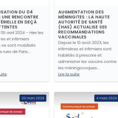
ISATION DU 04
AUGMENTATION DES
 : UNE RENCONTRE
MÉNINGITES : LA HAUTE
TÉRIELLE EN DEÇÀ
AUTORITÉ DE SANTÉ
TTENTES
(HAS) ACTUALISE SES
RECOMMANDATIONS
e 05 avril 2024 – Hier les
VACCINALES
res et infirmiers
Depuis le 10 août 2023, les
x se sont mobilisés
infirmières et infirmiers sont
s rues de Paris…
habilités à prescrire et
administrer les vaccins contre
les méningocoques…
suite
Lire la suite
20 mars 2024
4 mars 2024