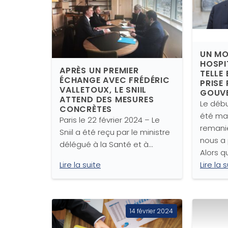
UN MO
HOSPI
APRÈS UN PREMIER
TELLE 
ÉCHANGE AVEC FRÉDÉRIC
PRISE
VALLETOUX, LE SNIIL
GOUVE
ATTEND DES MESURES
Le débu
CONCRÈTES
été ma
Paris le 22 février 2024 – Le
remani
Sniil a été reçu par le ministre
nous a 
délégué à la Santé et à…
Alors q
Lire la suite
Lire la 
14 février 2024