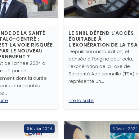
NDE DE LA SANTÉ
LE SNIIL DÉFEND L'ACCÈS
TALO-CENTRÉ :
ÉQUITABLE À
EST LA VOIE RISQUÉE
L'EXONÉRATION DE LA TSA
 PAR LE NOUVEAU
Depuis son instauration, et
RNEMENT ?
pensée à l’origine pour cela,
t de l’année 2024 a
l’exonération de la Taxe de
rqué par un
Solidarité Additionnelle (TSA) a
ement dont la durée
représenté un…
paru interminable.
ue…
suite
Lire la suite
9 février 2024
3 février 2024