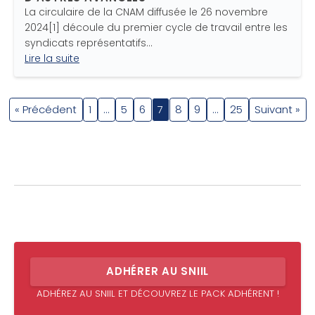
La circulaire de la CNAM diffusée le 26 novembre
2024[1] découle du premier cycle de travail entre les
syndicats représentatifs…
Lire la suite
« Précédent
1
…
5
6
7
8
9
…
25
Suivant »
ADHÉRER AU SNIIL
ADHÉREZ AU SNIIL ET DÉCOUVREZ LE PACK ADHÉRENT !