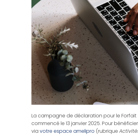
La campagne de déclaration pour le Forfait d
commencé le 13 janvier 2025. Pour bénéficier
via
votre espace amelipro
(rubrique
Activit