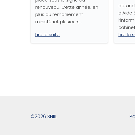
des ind
renouveau. Cette année, en
d’Aide 
plus du remaniement
l’infor
ministériel, plusieurs…
cabinet
Lire la suite
Lire la 
©2026 SNIIL
Po