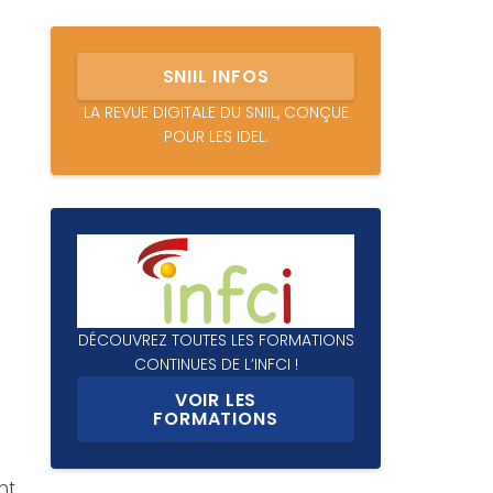
SNIIL INFOS
LA REVUE DIGITALE DU SNIIL, CONÇUE
POUR LES IDEL.
n
DÉCOUVREZ TOUTES LES FORMATIONS
CONTINUES DE L’INFCI !
VOIR LES
FORMATIONS
nt