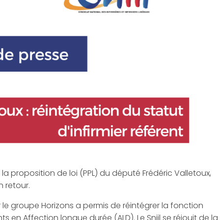
s la proposition de loi (PPL) du député Frédéric Valletoux,
n retour.
le groupe Horizons a permis de réintégrer la fonction
nts en Affection longue durée (ALD). Le Sniil se réjouit de la