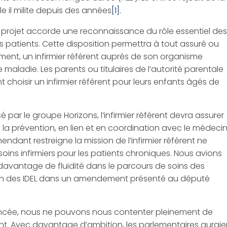
e il milite depuis des années
[1]
.
 le projet accorde une reconnaissance du rôle essentiel des
es patients. Cette disposition permettra à tout assuré ou
ent, un infirmier référent auprès de son organisme
aladie. Les parents ou titulaires de l’autorité parentale
choisir un infirmier référent pour leurs enfants âgés de
ar le groupe Horizons, l’infirmier référent devra assurer
t la prévention, en lien et en coordination avec le médeci
mendant restreigne la mission de l’infirmier référent ne
soins infirmiers pour les patients chroniques. Nous avions
t davantage de fluidité dans le parcours de soins des
idien des IDEL dans un amendement présenté au député
avancée, nous ne pouvons nous contenter pleinement de
érent. Avec davantage d’ambition, les parlementaires auraie