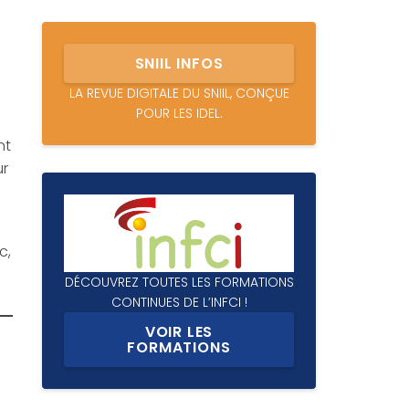
SNIIL INFOS
LA REVUE DIGITALE DU SNIIL, CONÇUE
POUR LES IDEL.
nt
ur
c,
DÉCOUVREZ TOUTES LES FORMATIONS
CONTINUES DE L’INFCI !
VOIR LES
FORMATIONS