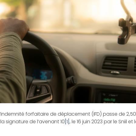
’indemnité forfaitaire de déplacement (IFD) passe de 2,5
la signature de l’avenant 10
[1]
, le 16 juin 2023 par le Sniil et 