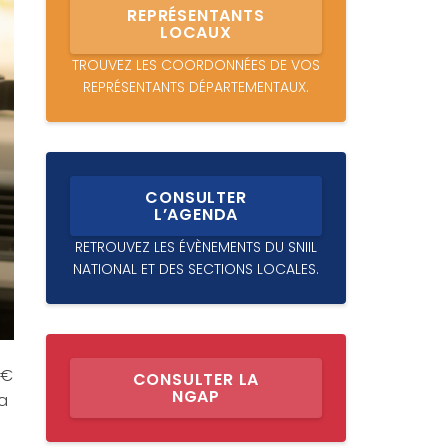
REPRÉSENTANTS
LOCAUX
TROUVEZ LES COORDONNÉES DE VOS
REPRÉSENTANTS DÉPARTEMENTAUX.
CONSULTER
L’AGENDA
RETROUVEZ LES ÉVÈNEMENTS DU SNIIL
NATIONAL ET DES SECTIONS LOCALES.
0€
CONSULTER LA
NGAP
la