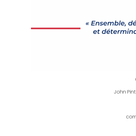
John Pinte
com