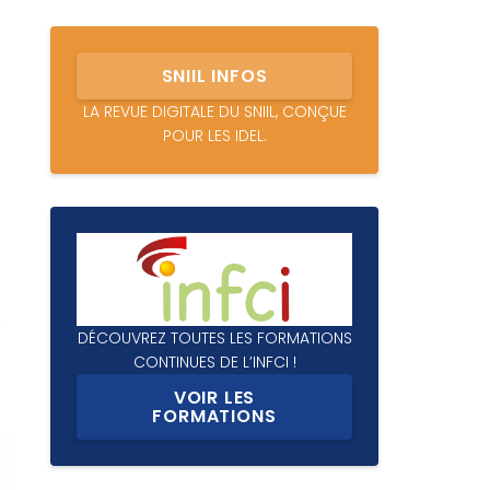
SNIIL INFOS
LA REVUE DIGITALE DU SNIIL, CONÇUE
POUR LES IDEL.
,
DÉCOUVREZ TOUTES LES FORMATIONS
CONTINUES DE L’INFCI !
VOIR LES
FORMATIONS