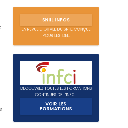
SNIIL INFOS
z
LA REVUE DIGITALE DU SNIIL, CONÇUE
POUR LES IDEL.
DÉCOUVREZ TOUTES LES FORMATIONS
CONTINUES DE L’INFCI !
VOIR LES
FORMATIONS
de