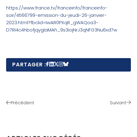
https://www.france.tv/franceinfo/franceinfo-
soir/4566799-emission-du-jeudi-26-janvier-
2023.html?fbclid=IwAR0PXqR_gWAQoa3-
D7RI4c4hbofjqygIaMAh_9s3iojNrJ3qNFG3Nu6xd7w
PARTAGER :
Précédent
Suivant