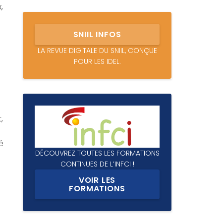
,
SNIIL INFOS
LA REVUE DIGITALE DU SNIIL, CONÇUE
POUR LES IDEL.
,
é
DÉCOUVREZ TOUTES LES FORMATIONS
CONTINUES DE L’INFCI !
VOIR LES
FORMATIONS