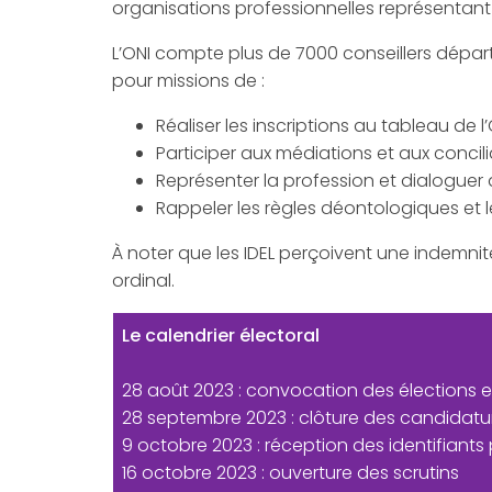
organisations professionnelles représentant l
L’ONI compte plus de 7000 conseillers dépar
pour missions de :
Réaliser les inscriptions au tableau de l
Participer aux médiations et aux concili
Représenter la profession et dialoguer 
Rappeler les règles déontologiques et l
À noter que les IDEL perçoivent une indemnit
ordinal.
Le calendrier électoral
28 août 2023 : convocation des élections 
28 septembre 2023 : clôture des candidatu
9 octobre 2023 : réception des identifiants
16 octobre 2023 : ouverture des scrutins