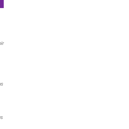
ir
us
us