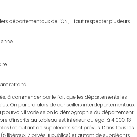
ers départementaux de l’ONI, il faut respecter plusieurs
péenne
aire
ant retraité.
ités, à commencer par le fait que les départements les
us. On parlera alors de conseillers interdépartementaux.
pourvoir, il varie selon la démographie du département.
 d’inscrits au tableau est inférieur ou égal à 4 000, 13
publics) et autant de suppléants sont prévus. Dans tous les
5 libéraux, 7 privés, 11 publics) et autant de suppléants