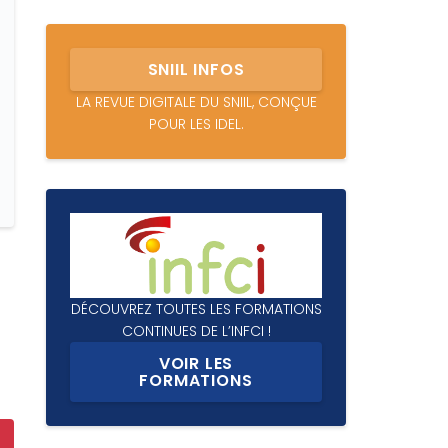
SNIIL INFOS
LA REVUE DIGITALE DU SNIIL, CONÇUE
POUR LES IDEL.
DÉCOUVREZ TOUTES LES FORMATIONS
CONTINUES DE L’INFCI !
VOIR LES
FORMATIONS