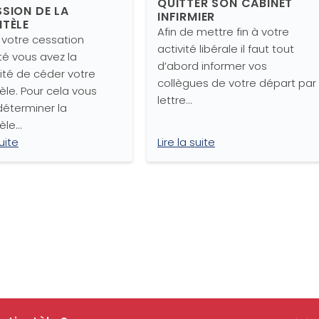
QUITTER SON CABINET
SSION DE LA
INFIRMIER
NTÈLE
Afin de mettre fin à votre
 votre cessation
activité libérale il faut tout
ité vous avez la
d’abord informer vos
lité de céder votre
collègues de votre départ par
èle. Pour cela vous
lettre…
éterminer la
èle…
suite
Lire la suite