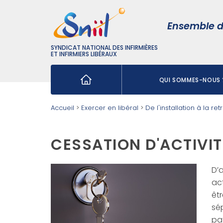
Ensemble d
SYNDICAT NATIONAL DES INFIRMIÈRES
ET INFIRMIERS LIBÉRAUX
QUI SOMMES-NOUS 
Rechercher :
Accueil
>
Exercer en libéral
>
De l'installation à la ret
CESSATION D'ACTIVIT
D’
act
êt
sé
pa