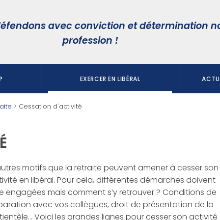
éfendons avec conviction et détermination n
profession !
?
EXERCER EN LIBÉRAL
ACTUA
raite
>
Cessation d'activité
É
autres motifs que la retraite peuvent amener à cesser son
ivité en libéral. Pour cela, différentes démarches doivent
re engagées mais comment s’y retrouver ? Conditions de
paration avec vos collègues, droit de présentation de la
tientèle… Voici les grandes lignes pour cesser son activité